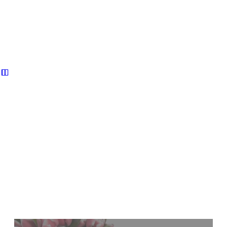
市居愛
お金と願望実現の専門家
こんにちは。市居愛です。私は、お金と願望実現の専門家と
して、マネーコンサルタント、スピリットコーチ、経営者、
作家として活動をしています。様々なオンラインプログラム
を通じて、あなたのスピリットを表現するビジネスづくりや
ライフスタイルをサポートしています。
プロフィールはこちら
【無料】メルマガのご登録