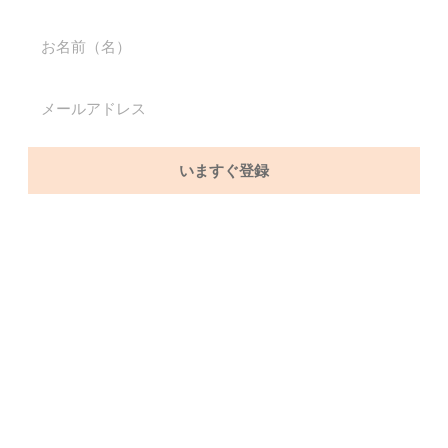
いますぐ登録
カテゴリー
2023
お金
シンプルライフ
スピリチュアル
スピリットBスクール
仕事
引き寄せ
旅