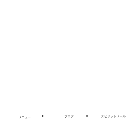
本の要約
願望実現
タグ
お金と引き寄せ
夢を叶える
お金
ナポレオン・ヒル
女性起業
引き寄せ
思考は現実化す
家計管理
潜在意識
書き換え
る
手帳・ノート術
願
金運アップ方法
片付け
直感・シンクロ
起業・副業
望実現
©
女性のお金と生き方サイト｜市居愛.
ブログ
スピリットメール
メニュー