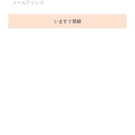
いますぐ登録
カテゴリー
2023
お金
シンプルライフ
スピリチュアル
スピリットBスクール
仕事
引き寄せ
旅
本の要約
願望実現
タグ